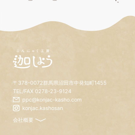
〒378-0072群馬県沼田市中発知町1455
TEL/FAX 0278-23-9124
ppc@konjac-kasho.com
konjac.kashosan
会社概要
商号
株式会社 Mighty Konjac